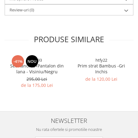
Review-uri
(0)
PRODUSE SIMILARE
sjl893
htfy22
-41%
NOU
Set Hanorac+Pantalon din
Prim strat Bambus -Gri
lana - Visiniu/Negru
Inchis
295,00 Lei
de la 120,00 Lei
de la 175,00 Lei
NEWSLETTER
Nu rata ofertele si promotiile noastre