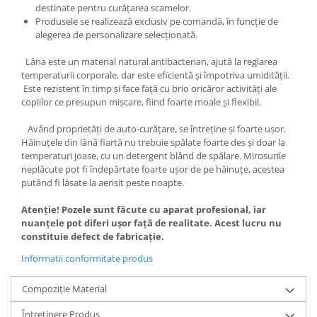
destinate pentru curățarea scamelor.
Produsele se realizează exclusiv pe comandă, în funcție de
alegerea de personalizare selecționată.
Lâna este un material natural antibacterian, ajută la reglarea
temperaturii corporale, dar este eficientă și împotriva umidității.
Este rezistent în timp și face față cu brio oricăror activități ale
copiilor ce presupun mișcare, fiind foarte moale și flexibil.
Având proprietăți de auto-curățare, se întreține și foarte ușor.
Hăinuțele din lână fiartă nu trebuie spălate foarte des și doar la
temperaturi joase, cu un detergent blând de spălare. Mirosurile
neplăcute pot fi îndepărtate foarte ușor de pe hăinuțe, acestea
putând fi lăsate la aerisit peste noapte.
Atenție! Pozele sunt făcute cu aparat profesional, iar
nuanțele pot diferi ușor față de realitate. Acest lucru nu
constituie defect de fabricație.
Informatii conformitate produs
Compoziție Material
Întreținere Produs