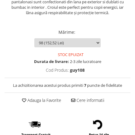
pantalonasi sunt confectionati din lana pe exterior si dublati cu
bumbac in interior . Croiul este perfect pentru copii energici, iar
lâna
asigură
respirabilitate
și
protecție
termică
.
Mărime
:
STOC EPUIZAT
Durata de livrare:
2-3 zile lucratoare
Cod Produs:
guy108
La achizitionarea acestui produs primiti
7
puncte de fidelitate
Adauga la Favorite
Cere informatii
Transport Gratuit
Retur 14 zile