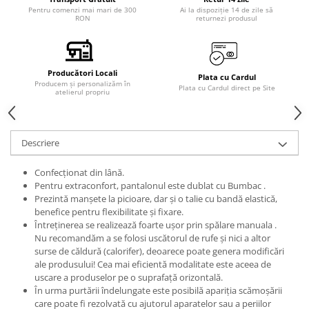
Pentru comenzi mai mari de 300
Ai la dispoziție 14 de zile să
RON
returnezi produsul
Producători Locali
Plata cu Cardul
Producem și personalizăm în
Plata cu Cardul direct pe Site
atelierul propriu
Descriere
Confecționat din lână.
Pentru extraconfort, pantalonul este dublat cu Bumbac .
Prezintă manșete la picioare, dar și o talie cu bandă elastică,
benefice pentru flexibilitate și fixare.
Întreținerea se realizează foarte ușor prin spălare manuala .
Nu recomandăm a se folosi uscătorul de rufe și nici a altor
surse de căldură (calorifer), deoarece poate genera modificări
ale produsului! Cea mai eficientă modalitate este aceea de
uscare a produselor pe o suprafață orizontală.
În urma purtării îndelungate este posibilă apariția scămoșării
care poate fi rezolvată cu ajutorul aparatelor sau a periilor