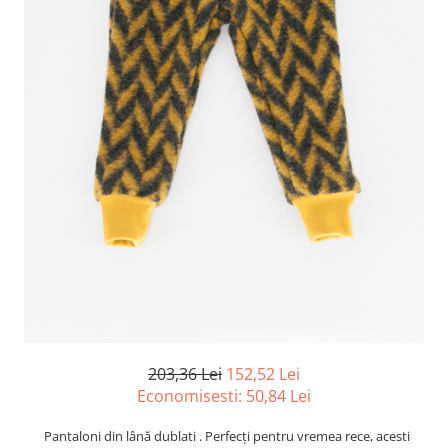
203,36 Lei
152,52 Lei
Economisesti:
50,84
Lei
Pantaloni din l
ână
dublati .
Perfecți
pentru vremea rece, acesti