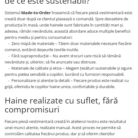
de ce este sustenabil?
Sistemul
Made-to-Order
înseamnă că fiecare piesă vestimentară este
creată doar după ce clientul plasează o comandă. Spre deosebire de
producția în masă, unde hainele sunt fabricate în cantități mari și,
adesea, rămân nevândute, această abordare aduce multiple beneficii
pentru mediu și pentru consumatori:
- Zero risipă de materiale – Tăiem doar materialele necesare fiecărei
comenzi, evitând deșeurile textile inutile.
- Fără supraproducție – Nu avem stocuri care riscă să rămână
nevândute și, ulterior, să fie aruncate sau distruse.
- Materiale de calitate și etice – Alegem țesături sustenabile și sigure
pentru pielea sensibilă a copiilor, lucrând cu furnizori responsabili.
- Personalizare și atenție la detalii – Fiecare produs este realizat cu
grijă, oferindu-le copiilor haine unice, confortabile și durabile.
Haine realizate cu suflet, fără
compromisuri
Fiecare piesă vestimentară creată în atelierul nostru este rezultatul
unei munci atente, realizate manual. Acest proces ne permite să
controlăm calitatea fiecărui produs, dar și să oferim clienților