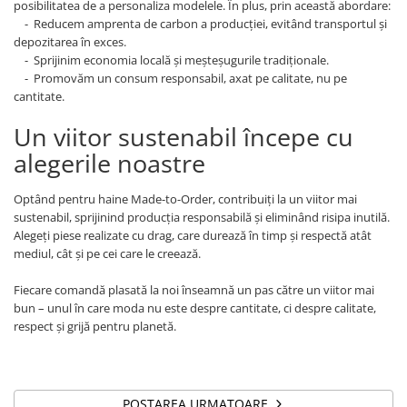
posibilitatea de a personaliza modelele. În plus, prin această abordare:
- Reducem amprenta de carbon a producției, evitând transportul și
depozitarea în exces.
- Sprijinim economia locală și meșteșugurile tradiționale.
- Promovăm un consum responsabil, axat pe calitate, nu pe
cantitate.
Un viitor sustenabil începe cu
alegerile noastre
Optând pentru haine Made-to-Order, contribuiți la un viitor mai
sustenabil, sprijinind producția responsabilă și eliminând risipa inutilă.
Alegeți piese realizate cu drag, care durează în timp și respectă atât
mediul, cât și pe cei care le creează.
Fiecare comandă plasată la noi înseamnă un pas către un viitor mai
bun – unul în care moda nu este despre cantitate, ci despre calitate,
respect și grijă pentru planetă.
POSTAREA URMATOARE