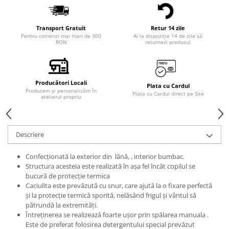
Transport Gratuit
Retur 14 zile
Pentru comenzi mai mari de 300
Ai la dispoziție 14 de zile să
RON
returnezi produsul
Producători Locali
Plata cu Cardul
Producem și personalizăm în
Plata cu Cardul direct pe Site
atelierul propriu
Descriere
Confecționată la exterior din lână, , interior bumbac.
Structura acesteia este realizată în așa fel încât copilul se
bucură de protecție termica
Caciulita este prevăzută cu snur, care ajută la o fixare perfectă
și la protecție termică sporită, nelăsând frigul și vântul să
pătrundă la extremități.
Întreținerea se realizează foarte ușor prin spălarea manuala .
Este de preferat folosirea detergentului special prevăzut