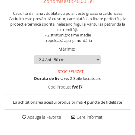
Economisesti:
40,00
Lei
Caciulita din lână , dublată cu polar , este groasă și călduroasă.
Caciulita este prevăzută cu snur, care ajută la o fixare perfectă și la
protecție termică sporită, nelăsând frigul și vântul să pătrundă la
extremități.
- 2 straturi grosime medie
- repelează apa și murdăria
Mărime
:
STOC EPUIZAT
Durata de livrare:
2-3 zile lucratoare
Cod Produs:
fvdf7
La achizitionarea acestui produs primiti
4
puncte de fidelitate
Adauga la Favorite
Cere informatii