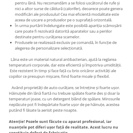
pentru lână. Nu recomandăm a se folosi uscătorul de rufe și
nici a altor surse de căldură (calorifer), deoarece poate genera
modificări ale produsului! Cea mai eficientă modalitate este
aceea de uscare a produselor pe o suprafață orizontală.
În urma purtării îndelungate este posibilă apariția scămoșării
care poate fi rezolvată datorită aparatelor sau a periilor
destinate pentru curățarea scamelor.
Produsele se realizează exclusiv pe comandă, în funcție de
alegerea de personalizare selecționată.
Lâna este un material natural antibacterian, ajută la reglarea
temperaturii corporale, dar este eficientă și împotriva umidității.
Este rezistent în timp și face față cu brio oricăror activități ale
copiilor ce presupun mișcare, fiind foarte moale și flexibil.
Având proprietăți de auto-curățare, se întreține și foarte ușor.
Hăinuțele din lână fiartă nu trebuie spălate foarte des și doar la
temperaturi joase, cu un detergent blând de spălare. Mirosurile
neplăcute pot fi îndepărtate foarte ușor de pe hăinuțe, acestea
putând fi lăsate la aerisit peste noapte.
Atenție! Pozele sunt făcute cu aparat profesional, iar
nuanțele pot diferi ușor față de realitate. Acest lucru nu
constituie defect de fabricație.