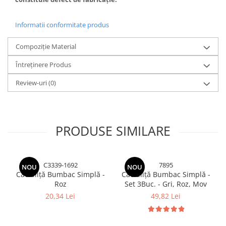
Informatii conformitate produs
Compoziție Material
Întreținere Produs
Review-uri
(0)
PRODUSE SIMILARE
C3339-1692
7895
NOU
NOU
Căciuliță Bumbac Simplă -
Căciuliță Bumbac Simplă -
Roz
Set 3Buc. - Gri, Roz, Mov
20,34 Lei
49,82 Lei