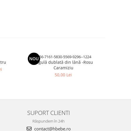
r456-7161-5830-5569-9296--1224
NOU
-30%
stru
Cagulă dublată din lână -Rosu
Caciuliță 
Caramiziu
ei
50,00 Lei
SUPORT CLIENTI
Răspundem în 24h
contact@hbebe.ro