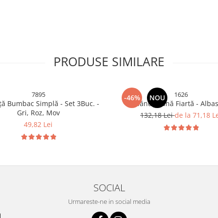
PRODUSE SIMILARE
7895
1626
-46%
NOU
iță Bumbac Simplă - Set 3Buc. -
Mănuși lână Fiartă - Alba
Gri, Roz, Mov
132,18 Lei
de la 71,18 L
49,82 Lei
SOCIAL
Urmareste-ne in social media