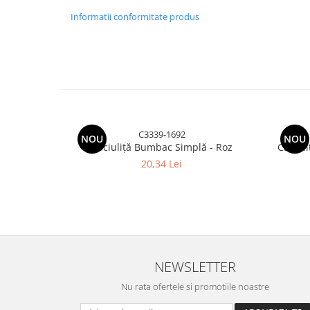
Informatii conformitate produs
C3339-1692
NOU
NOU
Căciuliță Bumbac Simplă - Roz
Căciul
20,34 Lei
NEWSLETTER
Nu rata ofertele si promotiile noastre