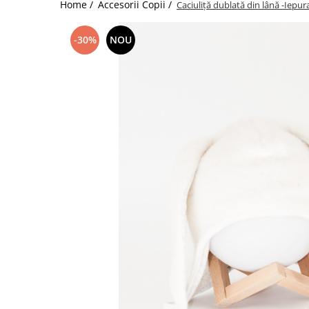
Home /
Accesorii Copii /
Caciuliță dublată din lână -Iepur
-30%
NOU