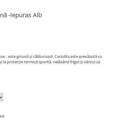
ână -Iepuras Alb
ac , este groasă și călduroasă. Caciulita este prevăzută cu
și la protecție termică sporită, nelăsând frigul și vântul să
are