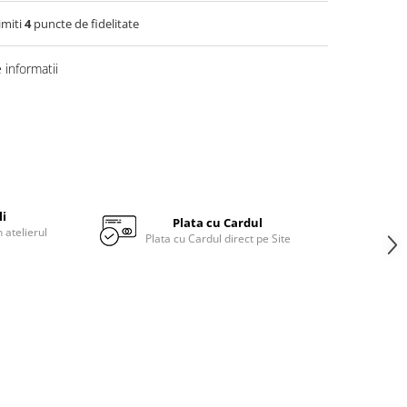
imiti
4
puncte de fidelitate
informatii
li
Plata cu Cardul
 atelierul
Plata cu Cardul direct pe Site