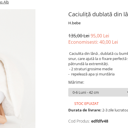
as Alb
Caciuliță dublată din l
H.bebe
135,00 Lei
95,00 Lei
Economisesti:
40,00
Lei
Caciulita din lână , dublată cu bumb
snur, care ajută la o fixare perfectă 
pătrundă la extremități.
- 2 straturi grosime medie
- repelează apa și murdăria
Mărime
:
STOC EPUIZAT
Durata de livrare:
2-3 zile lucrato
Cod Produs:
edfdfv48