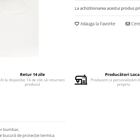
La achizitionarea acestui produs pr
Adauga la Favorite
Cere 
Retur 14 zile
Producători Loca
Ai la dispoziție 14 de zile să returnezi
Producem și personalizăm în
produsul
propriu
ior bumbac.
 se bucură de protecție termica