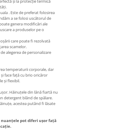
erfectă și la protecție termică
ăți.
ala . Este de preferat folosirea
ndăm a se folosi uscătorul de
e poate genera modificări ale
 uscare a produselor pe o
oșării care poate fi rezolvată
ățarea scamelor.
 de alegerea de personalizare
rea temperaturii corporale, dar
și face față cu brio oricăror
 și flexibil.
ușor. Hăinuțele din lână fiartă nu
 un detergent blând de spălare.
ăinuțe, acestea putând fi lăsate
 nuanțele pot diferi ușor față
icație.