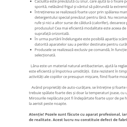
Caciulita este prevăzută cu snur, care ajută la o fixare p
sporită, nelăsând frigul și vântul să pătrundă la extremit
Întreținerea se realizează foarte ușor prin spălarea manu
detergentului special prevăzut pentru lână. Nu recoma
rufe și nici a altor surse de căldură (calorifer), deoarec
produsului! Cea mai eficientă modalitate este aceea de
suprafață orizontală.
În urma purtării îndelungate este posibilă apariția scăm
datorită aparatelor sau a periilor destinate pentru cur
Produsele se realizează exclusiv pe comandă, în funcție
selecționată.
Lâna este un material natural antibacterian, ajută la regla
este eficientă și împotriva umidității. Este rezistent în timp 
activități ale copiilor ce presupun mișcare, fiind foarte moale
Având proprietăți de auto-curățare, se întreține și foarte 
trebuie spălate foarte des și doar la temperaturi joase, cu
Mirosurile neplăcute pot fi îndepărtate foarte ușor de pe h
la aerisit peste noapte.
Atenție! Pozele sunt făcute cu aparat profesional, iar
de realitate. Acest lucru nu constituie defect de fabr