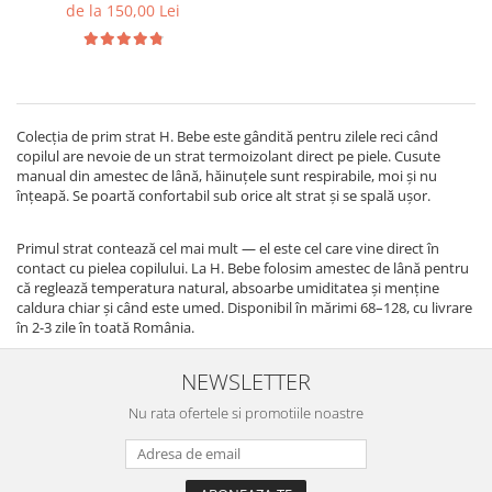
de la 150,00 Lei
Colecția de prim strat H. Bebe este gândită pentru zilele reci când
copilul are nevoie de un strat termoizolant direct pe piele. Cusute
manual din amestec de lână, hăinuțele sunt respirabile, moi și nu
înțeapă. Se poartă confortabil sub orice alt strat și se spală ușor.
Primul strat contează cel mai mult — el este cel care vine direct în
contact cu pielea copilului. La H. Bebe folosim amestec de lână pentru
că reglează temperatura natural, absoarbe umiditatea și menține
caldura chiar și când este umed. Disponibil în mărimi 68–128, cu livrare
în 2-3 zile în toată România.
NEWSLETTER
Nu rata ofertele si promotiile noastre