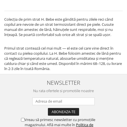
Colecția de prim strat H. Bebe este gândită pentru zilele reci când
copilul are nevoie de un strat termoizolant direct pe piele. Cusute
manual din amestec de lână, hăinuțele sunt respirabile, moi și nu
înțeapă. Se poartă confortabil sub orice alt strat și se spală ușor.
Primul strat contează cel mai mult — el este cel care vine direct în
contact cu pielea copilului. La H. Bebe folosim amestec de lână pentru
că reglează temperatura natural, absoarbe umiditatea și menține
caldura chiar și când este umed. Disponibil în mărimi 68–128, cu livrare
în 2-3 zile în toată România.
NEWSLETTER
Nu rata ofertele si promotiile noastre
Vreau să primesc newsletter cu promoțiile
magazinului. Află mai multe în
Politica de