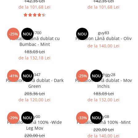
142,35 Lei
142,35 Lei
de la 101,68 Lei
de la 101,68 Lei
rg-1700
guy83
-25%
NOU
NOU
Pantalon Lână dublat cu
Pantalon Lână dublat - Oliv
Bumbac - Mint
de la 140,00 Lei
183,03 Lei
de la 132,18 Lei
we347
guy8ghjgy28
-41%
NOU
-25%
NOU
Pantalon Lână dublat - Dark
Pantalon Lână dublat - Mov
Green
Inchis
203,36 Lei
183,03 Lei
de la 120,00 Lei
de la 132,00 Lei
guy00
guy08
-29%
NOU
-33%
NOU
Pantalon Lână 100% -Wide
Pantalon Lână 100% -Mint
Leg Mov
220,00 Lei
220,00 Lei
de la 140,00 Lei