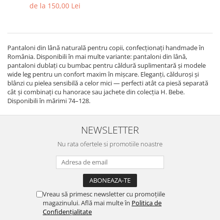
de la 150,00 Lei
Pantaloni din lână naturală pentru copii, confecționați handmade în
România. Disponibili în mai multe variante: pantaloni din lână,
pantaloni dublați cu bumbac pentru căldură suplimentară și modele
wide leg pentru un confort maxim în mișcare. Eleganți, călduroși și
blânzi cu pielea sensibilă a celor mici — perfecti atât ca piesă separată
cât și combinați cu hanorace sau jachete din colecția H. Bebe.
Disponibili în mărimi 74–128.
NEWSLETTER
Nu rata ofertele si promotiile noastre
Vreau să primesc newsletter cu promoțiile
magazinului. Află mai multe în
Politica de
Confidențialitate