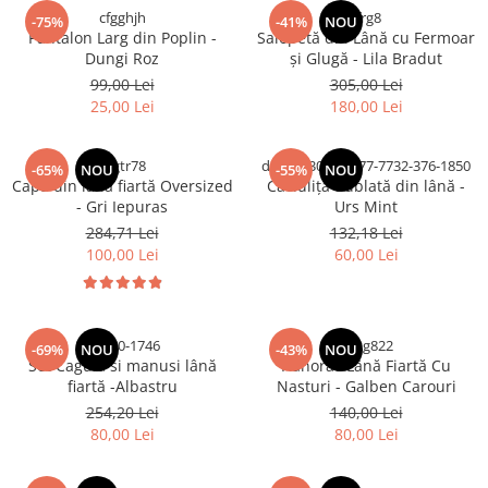
cfgghjh
rfrg8
-75%
-41%
NOU
Pantalon Larg din Poplin -
Salopetă din Lână cu Fermoar
Dungi Roz
și Glugă - Lila Bradut
99,00 Lei
305,00 Lei
25,00 Lei
180,00 Lei
drgtr78
dvfs83-3020-4877-7732-376-1850
-65%
NOU
-55%
NOU
Capă din lână fiartă Oversized
Caciuliță dublată din lână -
- Gri Iepuras
Urs Mint
284,71 Lei
132,18 Lei
100,00 Lei
60,00 Lei
ygyjk0-1746
grftg822
-69%
NOU
-43%
NOU
Set Cagulă si manusi lână
Hanorac Lână Fiartă Cu
fiartă -Albastru
Nasturi - Galben Carouri
254,20 Lei
140,00 Lei
80,00 Lei
80,00 Lei