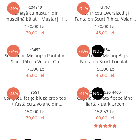
C34849
cf767
-59%
-74%
Cămașă cu nasturi din
Set Tricou Oversized și
muselină băiat | Mustar| H.
Pantalon Scurt Rib cu Volan -
Bebe
Verde Roz
170,00 Lei
170,00 Lei
70,00 Lei
45,00 Lei
c3452
C154
-74%
-70%
NOU
Set Tricou Melanj și Pantalon
Set Tricou Melanj Bej și
Scurt Rib cu Volan - Gri
Pantalon Scurt Tricotat -
Galben Portocaliu
Dungi Bleo Portocaliu
170,00 Lei
150,00 Lei
45,00 Lei
45,00 Lei
3581
C2592-5526-4409
-53%
-61%
NOU
Compleu fetițe bluză crop top
Cagulă dublată fleece lână
+ fustă cu 2 volane din
fiartă - Dark Green
muselină — Flori/ Fucsia
150,00 Lei
152,52 Lei
70,00 Lei
60,00 Lei