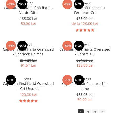
df577
er3we50
-63%
NOU
-27%
NOU
Caciuliță dublată lână fiartă -
Hanorac Lână Fleece Cu
Verde Oite
Fermoar -Gri
135,00 Lei
165,00 Lei
50,00 Lei
de la 120,00 Lei
fer74
ede43
-64%
NOU
-51%
NOU
Capă din lână fiartă Oversized
Capă din lână fiartă Oversized
- Sherlock Holmes
- Caramiziu
254,20 Lei
254,20 Lei
91,51 Lei
125,00 Lei
6th37
5yfgh13
NOU
-73%
NOU
Capă din lână fiartă Oversized
Cagulă din lână cu urechi -
- Gri Ursulet
Lime
120,00 Lei
183,03 Lei
50,00 Lei
1
2
3