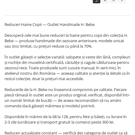
Reduceri Haine Copii — Outlet Handmade H. Bebe
Descoperă cele mai bune reduceri la haine pentru copii din colecția H.
Bebe — produse handmade din sezoane anterioare, modele unicat
sau stoc limitat, cu prețuri reduse cu până la 70%.
În outlet găsești o selecție variată: salopete și veste din lână, compleuri
și rochițe din muselină certificată, căciulițe și cagule călduroase pentru
sezonul rece. Toate produsele sunt cusute manual, în serii mici, în
atelierul nostru din România — aceeași calitate și atenție la detalii ca în
restul colecției, doar la prețuri mai accesibile.
Reducerile de la H. Bebe nu înseamnă compromis pe calitate. Fiecare
piesă rămasă în outlet este un produs original, verificat, disponibil într-
un număr limitat de bucăți — de aceea recomandăm să nu amâni
comanda dacă găsești mărimea și modelul potrivit.
Disponibile în mărimi de la 68 la 128, pentru fete și băieți, cu livrare în
2-3 zile lucrătoare și transport gratuit la comenzi peste 300 lei.
Reduceri actualizate constant — verifică des categoria de outlet ca să