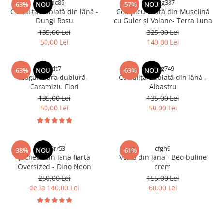
cvdc86
vbvg387
-63%
NOU
-57%
NOU
Caciuliță dublată din lână -
Compleu Fetiță din Muselină
Dungi Rosu
cu Guler și Volane- Terra Luna
135,00 Lei
325,00 Lei
50,00 Lei
140,00 Lei
ddt7
dcsg749
-63%
NOU
-63%
NOU
Cagulă fara dublură-
Caciuliță dublată din lână -
Caramiziu Flori
Albastru
135,00 Lei
135,00 Lei
50,00 Lei
50,00 Lei
3e3rr53
cfgh9
-38%
NOU
-61%
Jachetă din lână fiartă
Vestă din lână - Beo-buline
Oversized - Dino Neon
crem
250,00 Lei
155,00 Lei
de la 140,00 Lei
60,00 Lei