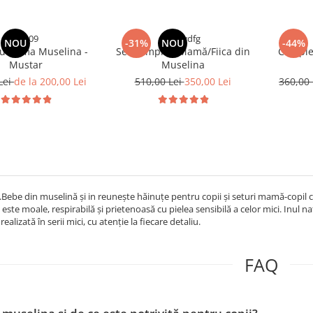
tgtr09
qsdwdfg
NOU
-31%
NOU
-44%
u Dama Muselina -
Set Compleu Mamă/Fiica din
Comple
Mustar
Muselina
Lei
de la 200,00 Lei
510,00 Lei
350,00 Lei
360,00
.Bebe din muselină și in reunește hăinuțe pentru copii și seturi mamă-copil
ste moale, respirabilă și prietenoasă cu pielea sensibilă a celor mici. Inul na
realizată în serii mici, cu atenție la fiecare detaliu.
FAQ