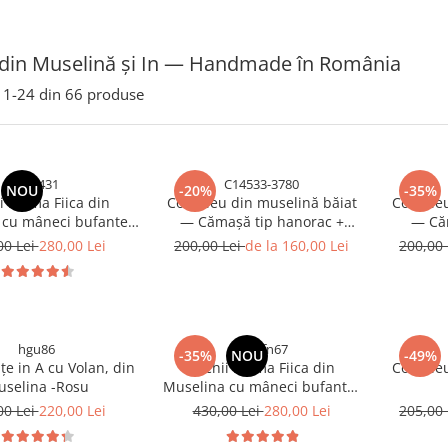
din Muselină și In — Handmade în România
1-
24
din
66
produse
tfh6431
C14533-3780
NOU
-20%
-35%
i Mama Fiica din
Compleu din muselină băiat
Compleu
 cu mâneci bufante -
— Cămașă tip hanorac +
— Căm
Zmeuriu
Pantalon |Albastru| H. Bebe
Pantalon
00 Lei
280,00 Lei
200,00 Lei
de la 160,00 Lei
200,00
hgu86
ghgtfn67
-35%
NOU
-49%
țe in A cu Volan, din
Rochii Mama Fiica din
Compleu
selina -Rosu
Muselina cu mâneci bufante-
Fucsia
00 Lei
220,00 Lei
430,00 Lei
280,00 Lei
205,00