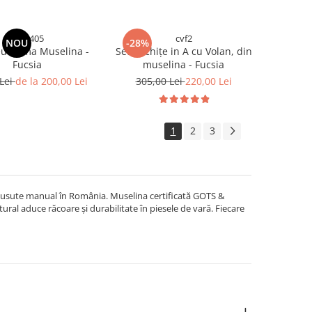
zax2405
cvf2
NOU
-28%
u Dama Muselina -
Set Rochițe in A cu Volan, din
Fucsia
muselina - Fucsia
 Lei
de la 200,00 Lei
305,00 Lei
220,00 Lei
1
2
3
 cusute manual în România. Muselina certificată GOTS &
tural aduce răcoare și durabilitate în piesele de vară. Fiecare