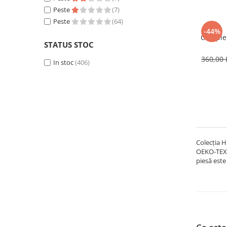
Peste
(7)
Peste
(64)
-44%
Comple
STATUS STOC
360,00 
In stoc
(406)
Colecția H
OEKO-TEX e
piesă este 