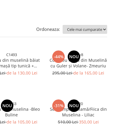
Ordoneaza:
C1493
bi6y8
-44%
NOU
 din muselină băiat
Compleu Fetiță din Muselină
așă tip tunică +
cu Guler și Volane- Zmeuriu
 | Albastru | H. Bebe
 Lei
de la 130,00 Lei
295,00 Lei
de la 165,00 Lei
gfh63
lil020
NOU
-31%
NOU
 din muselina -Bleo
Set Compleu Mamă/Fiica din
Buline
Muselina - Liliac
 Lei
de la 105,00 Lei
510,00 Lei
350,00 Lei