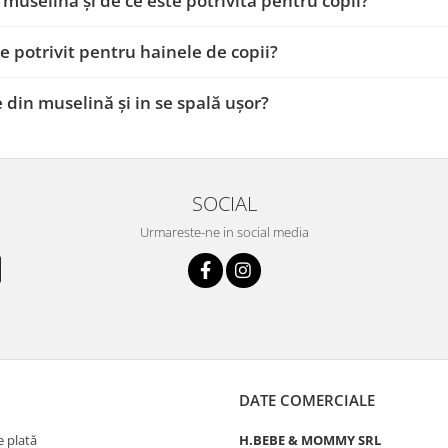
 muselina și de ce este potrivită pentru copii?
te potrivit pentru hainele de copii?
 din muselină și in se spală ușor?
SOCIAL
Urmareste-ne in social media
DATE COMERCIALE
 plată
H.BEBE & MOMMY SRL