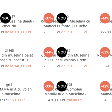
vdfvc57
sss0
NOU
-37%
NOU
-44%
in muselina Baieti -
Rochie Fetița din Muselină cu
Comple
Zmeuriu
Mâneci Bufante | H. Bebe
Lei
de la 130,00 Lei
205,00 Lei
de la 130,00 Lei
355,88
C1865
bi6582
-44%
NOU
-63%
din muselină băiat
Compleu Fetiță din Muselină
Rochie M
așă cu nasturi +
cu Guler și Volane- Crem
 | Albastru| H. Bebe
Lei
de la 140,00 Lei
295,00 Lei
de la 165,00 Lei
240
grt6
dfgvr525
-33%
NOU
-42%
MAMA in A cu Volan,
Set Rochie-Compleu
Roch
in muselina
Mamă/Fiu din Muselina -
Mamă/F
Zmeuriu
37 Lei
160,00 Lei
430,00 Lei
290,00 Lei
430,