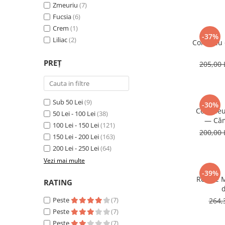
Zmeuriu
(7)
Fucsia
(6)
Crem
(1)
-37%
Liliac
(2)
Compleu d
PREȚ
205,00 
Sub 50 Lei
(9)
-30%
Compleu 
50 Lei - 100 Lei
(38)
— Căm
100 Lei - 150 Lei
(121)
Pantalon
200,00 
150 Lei - 200 Lei
(163)
200 Lei - 250 Lei
(64)
Vezi mai multe
-39%
Rochie 
RATING
d
Peste
(7)
264,
Peste
(7)
Peste
(7)