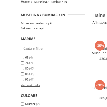
Home /
Muselina / Bumbac / IN
Haine 
MUSELINA / BUMBAC / IN
Afiseaza:
Muselina pentru copii
Set mama - copil
MĂRIME
-35%
Rochi
Muselina
68
(4)
430,
74
(7)
80
(40)
86
(35)
92
(41)
-28%
Vezi mai multe
Set Rochi
mu
CULOARE
305,
Mustar
(2)