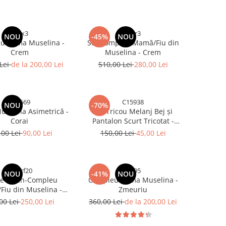
dcsx3
rffrr3
NOU
-45%
NOU
u Dama Muselina -
Set Compleu Mamă/Fiu din
Crem
Muselina - Crem
 Lei
de la 200,00 Lei
510,00 Lei
280,00 Lei
367669
C15938
NOU
-70%
uselina Asimetrică -
Set Tricou Melanj Bej și
Corai
Pantalon Scurt Tricotat -
Dungi Maro Alb
,00 Lei
90,00 Lei
150,00 Lei
45,00 Lei
dfgdrf20
rt595
NOU
-41%
NOU
ie Volan-Compleu
Compleu Dama Muselina -
iu din Muselina -
Zmeuriu
Zmeuriu
00 Lei
250,00 Lei
360,00 Lei
de la 200,00 Lei