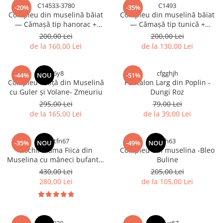
C14533-3780
C1493
-20%
-35%
Compleu din muselină băiat
Compleu din muselină băiat
— Cămașă tip hanorac +
— Cămașă tip tunică +
Pantalon |Albastru| H. Bebe
Pantalon | Albastru | H. Bebe
200,00 Lei
200,00 Lei
de la 160,00 Lei
de la 130,00 Lei
bi6y8
cfgghjh
-44%
NOU
-51%
Compleu Fetiță din Muselină
Pantalon Larg din Poplin -
cu Guler și Volane- Zmeuriu
Dungi Roz
295,00 Lei
79,00 Lei
de la 165,00 Lei
de la 39,00 Lei
ghgtfn67
gfh63
-35%
NOU
-49%
NOU
Rochii Mama Fiica din
Compleu din muselina -Bleo
Muselina cu mâneci bufante-
Buline
Fucsia
430,00 Lei
205,00 Lei
280,00 Lei
de la 105,00 Lei