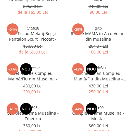
295,00 Lei
240,00 Lei
de la 165,00 Lei
90,00 Lei
C15938
grt6
-54%
-39%
Set Tricou Melanj Bej și
Rochie MAMA in A cu Volan,
Pantalon Scurt Tricotat -
din muselina
Dungi Maro Alb
150,00 Lei
264,37 Lei
de la 69,00 Lei
160,00 Lei
dfgvr525
dfgdrf20
-33%
NOU
-42%
NOU
Set Rochie-Compleu
Rochie Volan-Compleu
Mamă/Fiu din Muselina -
Mamă/Fiu din Muselina -
Zmeuriu
Zmeuriu
430,00 Lei
430,00 Lei
290,00 Lei
250,00 Lei
rt595
tgtr09
-41%
NOU
-44%
NOU
Compleu Dama Muselina -
Compleu Dama Muselina -
Zmeuriu
Mustar
360,00 Lei
360,00 Lei