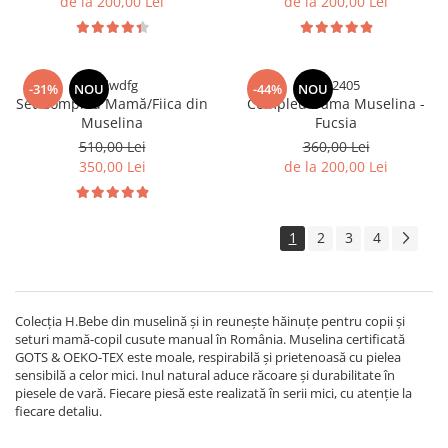
de la 200,00 Lei
de la 200,00 Lei
qsdwdfg
zax2405
-31%
NOU
-44%
NOU
Set Compleu Mamă/Fiica din
Compleu Dama Muselina -
Muselina
Fucsia
510,00 Lei
360,00 Lei
350,00 Lei
de la 200,00 Lei
1
2
3
4
Colecția H.Bebe din muselină și in reunește hăinuțe pentru copii și
seturi mamă-copil cusute manual în România. Muselina certificată
GOTS & OEKO-TEX este moale, respirabilă și prietenoasă cu pielea
sensibilă a celor mici. Inul natural aduce răcoare și durabilitate în
piesele de vară. Fiecare piesă este realizată în serii mici, cu atenție la
fiecare detaliu.