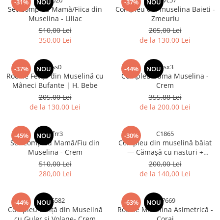
lil020
vdfvc57
-31%
NOU
-37%
NOU
Set Compleu Mamă/Fiica din
Compleu din muselina Baieti -
Muselina - Liliac
Zmeuriu
510,00 Lei
205,00 Lei
350,00 Lei
de la 130,00 Lei
sss0
dcsx3
-37%
NOU
-44%
NOU
Rochie Fetița din Muselină cu
Compleu Dama Muselina -
Mâneci Bufante | H. Bebe
Crem
205,00 Lei
355,88 Lei
de la 130,00 Lei
de la 200,00 Lei
rffrr3
C1865
-45%
NOU
-30%
Set Compleu Mamă/Fiu din
Compleu din muselină băiat
Muselina - Crem
— Cămașă cu nasturi +
Pantalon | Albastru| H. Bebe
510,00 Lei
200,00 Lei
280,00 Lei
de la 140,00 Lei
bi6582
367669
-44%
NOU
-63%
NOU
Compleu Fetiță din Muselină
Rochie Muselina Asimetrică -
cu Guler și Volane- Crem
Corai