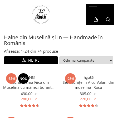
Muselina / Bumbac / IN
Veste
Hanorace și Jachete
Compleuri și Pantaloni
Salopete
Accesorii Copii
Muselina pentru copii
Veste din Lână
Hanorace din Lana
Compleuri din Lână
Salopete din Lână
Cagule si Manuși Lână
Haine din Muselină și In — Handmade în
Set mama - copil
Jachete
Pantaloni
Salopete Impermeabile
Căciulițe
România
Prim strat
Salopete din Bumbac
Afiseaza:
1-
24
din
74
produse
FILTRE
tfh6431
hgu86
-35%
NOU
-28%
Rochii Mama Fiica din
Set Rochițe in A cu Volan, din
Muselina cu mâneci bufante -
muselina -Rosu
Zmeuriu
430,00 Lei
305,00 Lei
280,00 Lei
220,00 Lei