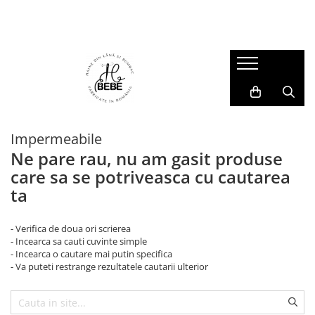
Muselina / Bumbac / IN
Veste
Hanorace și Jachete
Compleuri și Pantaloni
Salopete
Accesorii Copii
Muselina pentru copii
Veste din Lână
Hanorace din Lana
Compleuri din Lână
Salopete din Lână
Cagule si Manuși Lână
Set mama - copil
Jachete
Pantaloni
Salopete Impermeabile
Căciulițe
Prim strat
Salopete din Bumbac
Impermeabile
Ne pare rau, nu am gasit produse
care sa se potriveasca cu cautarea
ta
- Verifica de doua ori scrierea
- Incearca sa cauti cuvinte simple
- Incearca o cautare mai putin specifica
- Va puteti restrange rezultatele cautarii ulterior