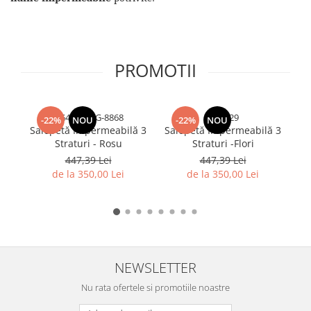
PROMOTII
RG45T5ERG-8868
RG4029
-22%
NOU
-22%
NOU
Salopetă Impermeabilă 3
Salopetă Impermeabilă 3
Sa
Straturi - Rosu
Straturi -Flori
447,39 Lei
447,39 Lei
de la 350,00 Lei
de la 350,00 Lei
NEWSLETTER
Nu rata ofertele si promotiile noastre