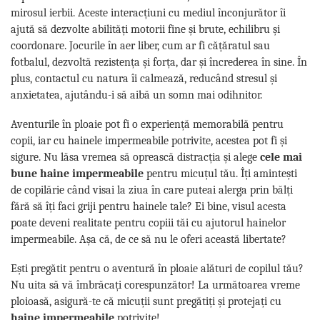
mirosul ierbii. Aceste interacțiuni cu mediul înconjurător îi
ajută să dezvolte abilități motorii fine și brute, echilibru și
coordonare. Jocurile în aer liber, cum ar fi cățăratul sau
fotbalul, dezvoltă rezistența și forța, dar și încrederea în sine. În
plus, contactul cu natura îi calmează, reducând stresul și
anxietatea, ajutându-i să aibă un somn mai odihnitor.
Aventurile în ploaie pot fi o experiență memorabilă pentru
copii, iar cu hainele impermeabile potrivite, acestea pot fi și
sigure. Nu lăsa vremea să oprească distracția și alege
cele mai
bune haine impermeabile
pentru micuțul tău. Îți amintești
de copilărie când visai la ziua în care puteai alerga prin bălți
fără să îți faci griji pentru hainele tale? Ei bine, visul acesta
poate deveni realitate pentru copiii tăi cu ajutorul hainelor
impermeabile. Așa că, de ce să nu le oferi această libertate?
Ești pregătit pentru o aventură în ploaie alături de copilul tău?
Nu uita să vă îmbrăcați corespunzător! La următoarea vreme
ploioasă, asigură-te că micuții sunt pregătiți și protejați cu
haine impermeabile
potrivite!