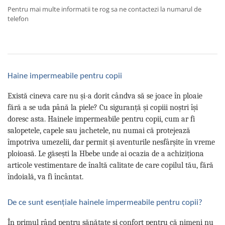
Pentru mai multe informatii te rog sa ne contactezi la numarul de
telefon
Haine impermeabile pentru copii
Există cineva care nu și-a dorit cândva să se joace în ploaie
fără a se uda până la piele? Cu siguranță și copiii noștri își
doresc asta. Hainele impermeabile pentru copii, cum ar fi
salopetele, capele sau jachetele, nu numai că protejează
împotriva umezelii, dar permit și aventurile nesfârșite în vreme
ploioasă. Le găsești la Hbebe unde ai ocazia de a achiziționa
articole vestimentare de înaltă calitate de care copilul tău, fără
îndoială, va fi încântat.
De ce sunt esențiale hainele impermeabile pentru copii?
În primul rând pentru sănătate și confort pentru că nimeni nu