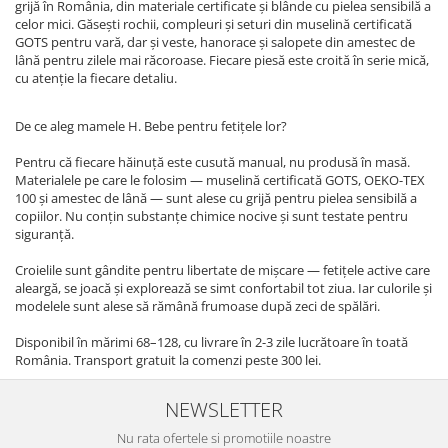
grijă în România, din materiale certificate și blânde cu pielea sensibilă a
celor mici. Găsești rochii, compleuri și seturi din muselină certificată
GOTS pentru vară, dar și veste, hanorace și salopete din amestec de
lână pentru zilele mai răcoroase. Fiecare piesă este croită în serie mică,
cu atenție la fiecare detaliu.
De ce aleg mamele H. Bebe pentru fetițele lor?
Pentru că fiecare hăinuță este cusută manual, nu produsă în masă.
Materialele pe care le folosim — muselină certificată GOTS, OEKO-TEX
100 și amestec de lână — sunt alese cu grijă pentru pielea sensibilă a
copiilor. Nu conțin substanțe chimice nocive și sunt testate pentru
siguranță.
Croielile sunt gândite pentru libertate de mișcare — fetițele active care
aleargă, se joacă și explorează se simt confortabil tot ziua. Iar culorile și
modelele sunt alese să rămână frumoase după zeci de spălări.
Disponibil în mărimi 68–128, cu livrare în 2-3 zile lucrătoare în toată
România. Transport gratuit la comenzi peste 300 lei.
NEWSLETTER
Nu rata ofertele si promotiile noastre