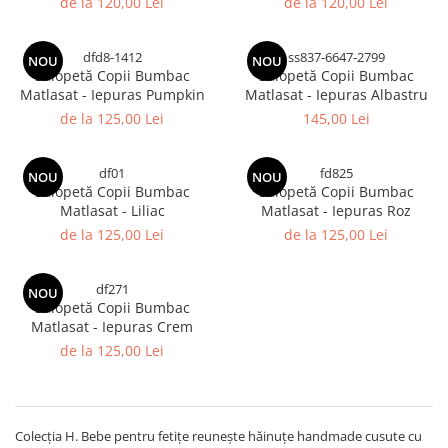
de la 120,00 Lei
de la 120,00 Lei
dfd8-1412
ss837-6647-2799
NOU
NOU
Salopetă Copii Bumbac
Salopetă Copii Bumbac
Matlasat - Iepuras Pumpkin
Matlasat - Iepuras Albastru
de la 125,00 Lei
145,00 Lei
df01
fd825
NOU
NOU
Salopetă Copii Bumbac
Salopetă Copii Bumbac
Matlasat - Liliac
Matlasat - Iepuras Roz
de la 125,00 Lei
de la 125,00 Lei
df271
NOU
Salopetă Copii Bumbac
Matlasat - Iepuras Crem
de la 125,00 Lei
Colecția H. Bebe pentru fetițe reunește hăinuțe handmade cusute cu