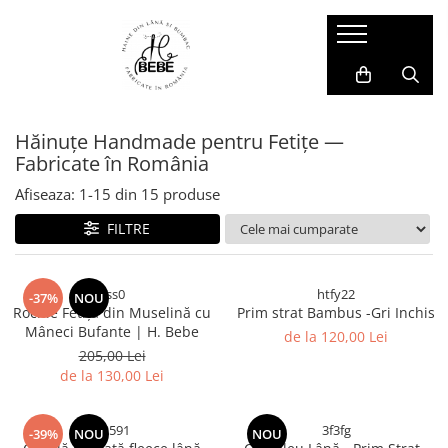
Muselina - Summer Sales
Veste
Hanorace și Jachete
Compleuri și Pantaloni
Salopete
Accesorii Copii
Muselina pentru copii
Veste din Lână
Hanorace din Lana
Compleuri din Lână
Salopete din Lână
Cagule si Manuși Lână
Hăinuțe Handmade pentru Fetițe —
Set mama - copil
Jachete
Pantaloni
Salopete Impermeabile
Căciulițe
Fabricate în România
Prim strat
Salopete din Bumbac
Afiseaza:
1-
15
din
15
produse
FILTRE
sss0
htfy22
-37%
NOU
Rochie Fetița din Muselină cu
Prim strat Bambus -Gri Inchis
Mâneci Bufante | H. Bebe
de la 120,00 Lei
205,00 Lei
de la 130,00 Lei
C2591
3f3fg
-39%
NOU
NOU