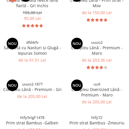
Cagulă dublată fleece lână
Compleu Lână - Prim Strat -
fiartă - Gri Inchis
Mov
155,00 Lei
de la 150,00 Lei
95,00 Lei
dfd4rfv
uuuo2
NOU
NOU
Salopetă cu Nasturi și Glugă -
Compleu Lână - Premium -
Iepuras Somon
Maro
de la 91,51 Lei
de la 203,36 Lei
uuuo2-1877
uu9
NOU
NOU
Compleu Lână - Premium - Gri
Compleu Oversized Lână -
Premium - Maro
de la 205,00 Lei
de la 205,00 Lei
htfy5rtgf-1478
htfy72
Prim strat Bambus -Galben
Prim strat Bambus -Zmeuriu