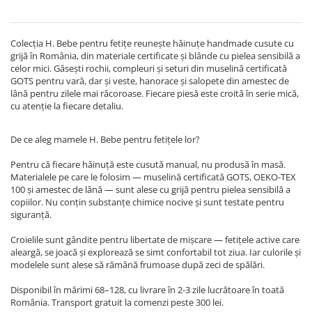
Colecția H. Bebe pentru fetițe reunește hăinuțe handmade cusute cu
grijă în România, din materiale certificate și blânde cu pielea sensibilă a
celor mici. Găsești rochii, compleuri și seturi din muselină certificată
GOTS pentru vară, dar și veste, hanorace și salopete din amestec de
lână pentru zilele mai răcoroase. Fiecare piesă este croită în serie mică,
cu atenție la fiecare detaliu.
De ce aleg mamele H. Bebe pentru fetițele lor?
Pentru că fiecare hăinuță este cusută manual, nu produsă în masă.
Materialele pe care le folosim — muselină certificată GOTS, OEKO-TEX
100 și amestec de lână — sunt alese cu grijă pentru pielea sensibilă a
copiilor. Nu conțin substanțe chimice nocive și sunt testate pentru
siguranță.
Croielile sunt gândite pentru libertate de mișcare — fetițele active care
aleargă, se joacă și explorează se simt confortabil tot ziua. Iar culorile și
modelele sunt alese să rămână frumoase după zeci de spălări.
Disponibil în mărimi 68–128, cu livrare în 2-3 zile lucrătoare în toată
România. Transport gratuit la comenzi peste 300 lei.