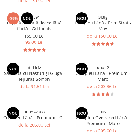
de la 130,00 Lei
C2591
3f3fg
-39%
NOU
NOU
Cagulă dublată fleece lână
Compleu Lână - Prim Strat -
fiartă - Gri Inchis
Mov
155,00 Lei
de la 150,00 Lei
95,00 Lei
dfd4rfv
uuuo2
NOU
NOU
Salopetă cu Nasturi și Glugă -
Compleu Lână - Premium -
Iepuras Somon
Maro
de la 91,51 Lei
de la 203,36 Lei
uuuo2-1877
uu9
NOU
NOU
Compleu Lână - Premium - Gri
Compleu Oversized Lână -
Premium - Maro
de la 205,00 Lei
de la 205,00 Lei