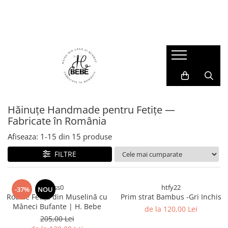
Muselina - Summer Sales
Veste
Hanorace și Jachete
Compleuri și Pantaloni
Salopete
Accesorii Copii
Muselina pentru copii
Veste din Lână
Hanorace din Lana
Compleuri din Lână
Salopete din Lână
Cagule si Manuși Lână
Set mama - copil
Jachete
Pantaloni
Salopete Impermeabile
Căciulițe
Prim strat
Salopete din Bumbac
Hăinuțe Handmade pentru Fetițe —
Fabricate în România
Afiseaza:
1-
15
din
15
produse
FILTRE
sss0
htfy22
-37%
NOU
Rochie Fetița din Muselină cu
Prim strat Bambus -Gri Inchis
Mâneci Bufante | H. Bebe
de la 120,00 Lei
205,00 Lei