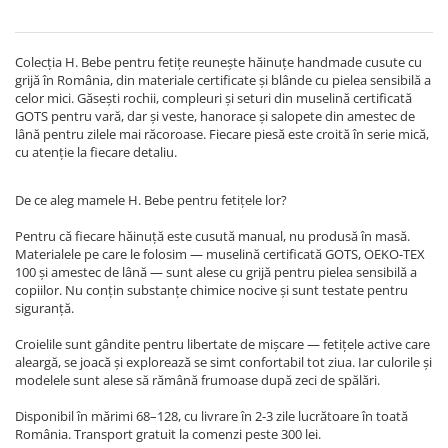
Colecția H. Bebe pentru fetițe reunește hăinuțe handmade cusute cu
grijă în România, din materiale certificate și blânde cu pielea sensibilă a
celor mici. Găsești rochii, compleuri și seturi din muselină certificată
GOTS pentru vară, dar și veste, hanorace și salopete din amestec de
lână pentru zilele mai răcoroase. Fiecare piesă este croită în serie mică,
cu atenție la fiecare detaliu.
De ce aleg mamele H. Bebe pentru fetițele lor?
Pentru că fiecare hăinuță este cusută manual, nu produsă în masă.
Materialele pe care le folosim — muselină certificată GOTS, OEKO-TEX
100 și amestec de lână — sunt alese cu grijă pentru pielea sensibilă a
copiilor. Nu conțin substanțe chimice nocive și sunt testate pentru
siguranță.
Croielile sunt gândite pentru libertate de mișcare — fetițele active care
aleargă, se joacă și explorează se simt confortabil tot ziua. Iar culorile și
modelele sunt alese să rămână frumoase după zeci de spălări.
Disponibil în mărimi 68–128, cu livrare în 2-3 zile lucrătoare în toată
România. Transport gratuit la comenzi peste 300 lei.