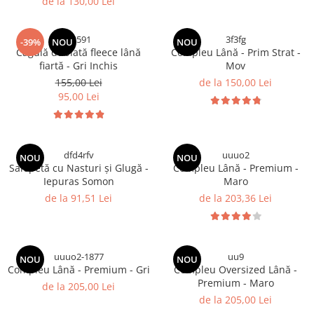
de la 130,00 Lei
C2591
3f3fg
-39%
NOU
NOU
Cagulă dublată fleece lână
Compleu Lână - Prim Strat -
fiartă - Gri Inchis
Mov
155,00 Lei
de la 150,00 Lei
95,00 Lei
dfd4rfv
uuuo2
NOU
NOU
Salopetă cu Nasturi și Glugă -
Compleu Lână - Premium -
Iepuras Somon
Maro
de la 91,51 Lei
de la 203,36 Lei
uuuo2-1877
uu9
NOU
NOU
Compleu Lână - Premium - Gri
Compleu Oversized Lână -
Premium - Maro
de la 205,00 Lei
de la 205,00 Lei