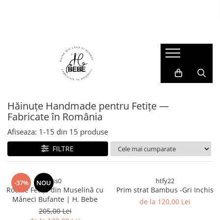
Muselina - Summer Sales
Veste
Hanorace și Jachete
Compleuri și Pantaloni
Salopete
Accesorii Copii
Muselina pentru copii
Veste din Lână
Hanorace din Lana
Compleuri din Lână
Salopete din Lână
Cagule si Manuși Lână
Set mama - copil
Jachete
Pantaloni
Salopete Impermeabile
Căciulițe
Prim strat
Salopete din Bumbac
Hăinuțe Handmade pentru Fetițe —
Fabricate în România
Afiseaza:
1-
15
din
15
produse
FILTRE
sss0
htfy22
-37%
NOU
Rochie Fetița din Muselină cu
Prim strat Bambus -Gri Inchis
Mâneci Bufante | H. Bebe
de la 120,00 Lei
205,00 Lei