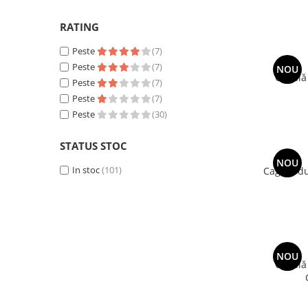
RATING
Peste
(7)
Peste
(7)
NOU
Cagulă 
Peste
(7)
Peste
(7)
Peste
(30)
STATUS STOC
NOU
In stoc
(101)
Cagulă dubl
NOU
Cagulă 