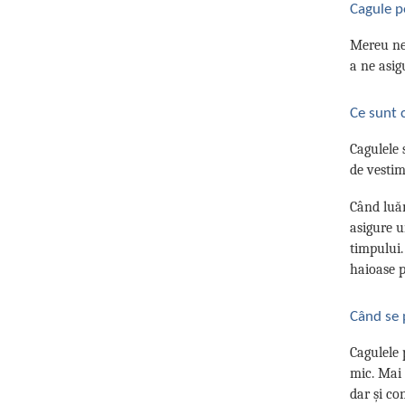
Cagule p
Mereu ne 
a ne asig
Ce sunt c
Cagulele 
de vestim
Când luăm
asigure u
timpului.
haioase p
Când se 
Cagulele 
mic. Mai 
dar și co