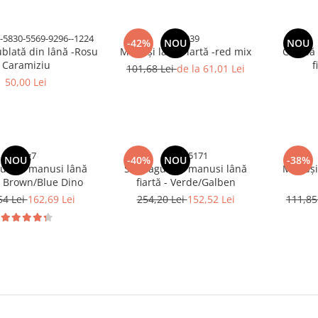
-5830-5569-9296--1224
rtg239
-42%
NOU
NOU
blată din lână -Rosu
Mănuși lână Fiartă -red mix
Cagulă 
Caramiziu
f
101,68 Lei
de la 61,01 Lei
50,00 Lei
rftg7
eedd-5171
NOU
-40%
NOU
-38%
ulă si manusi lână
Set Cagulă si manusi lână
Mănuși 
 - Brown/Blue Dino
fiartă - Verde/Galben
54 Lei
162,69 Lei
254,20 Lei
152,52 Lei
111,85