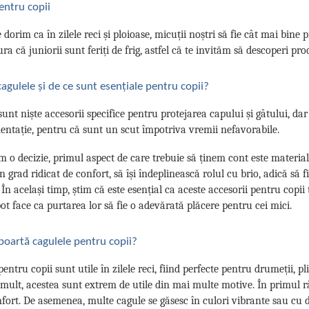
entru copii
dorim ca în zilele reci și ploioase, micuții noștri să fie cât mai bine p
ura că juniorii sunt feriți de frig, astfel că te invităm să descoperi p
agulele și de ce sunt esențiale pentru copii?
sunt niște accesorii specifice pentru protejarea capului și gâtului, da
entație, pentru că sunt un scut împotriva vremii nefavorabile.
 o decizie, primul aspect de care trebuie să ținem cont este materialu
n grad ridicat de confort, să își îndeplinească rolul cu brio, adică să f
 În același timp, știm că este esențial ca aceste accesorii pentru copii t
ot face ca purtarea lor să fie o adevărată plăcere pentru cei mici.
poartă cagulele pentru copii?
pentru copii sunt utile în zilele reci, fiind perfecte pentru drumeții, 
mult, acestea sunt extrem de utile din mai multe motive. În primul rân
nfort. De asemenea, multe cagule se găsesc în culori vibrante sau cu d