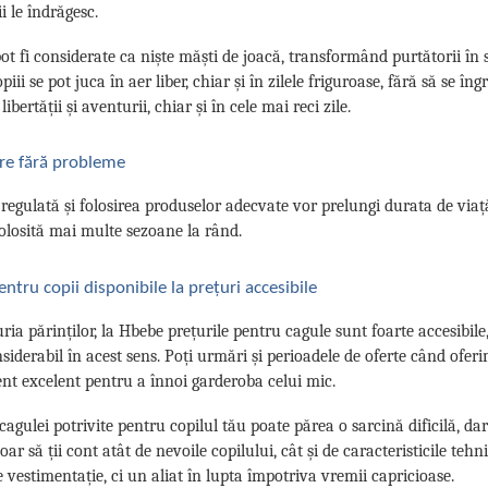
i le îndrăgesc.
ot fi considerate ca niște măști de joacă, transformând purtătorii în 
piii se pot juca în aer liber, chiar și în zilele friguroase, fără să se î
libertății și aventurii, chiar și în cele mai reci zile.
ere fără probleme
 regulată și folosirea produselor adecvate vor prelungi durata de viață
folosită mai multe sezoane la rând.
ntru copii disponibile la prețuri accesibile
ria părinților, la Hbebe prețurile pentru cagule sunt foarte accesibi
siderabil în acest sens. Poți urmări și perioadele de oferte când ofer
t excelent pentru a înnoi garderoba celui mic.
cagulei potrivite pentru copilul tău poate părea o sarcină dificilă, da
oar să ții cont atât de nevoile copilului, cât și de caracteristicile teh
e vestimentație, ci un aliat în lupta împotriva vremii capricioase.