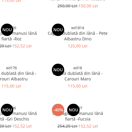
115,00 Lei
250,00 Lei
150,00 Lei
-9326
ed1814
NOU
NOU
gulă si manusi lână
Cagulă dublată din lână - Pete
fiartă -Roz
Albastru Dino
20 Lei
152,52 Lei
125,00 Lei
ed176
ed18
NOU
dublată din lână -
Cagulă dublată din lână -
rouri Albastru
Carouri Maro
115,00 Lei
115,00 Lei
tr496
tr407
NOU
-40%
NOU
gulă si manusi lână
Set Cagulă si manusi lână
rtă -Gri Deschis
fiartă -Fucsia
20 Lei
152,52 Lei
254,20 Lei
152,52 Lei