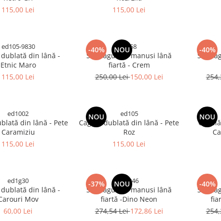
115,00 Lei
115,00 Lei
ed105-9830
tr158
-40%
NOU
-40%
dublată din lână -
Set Cagulă si manusi lână
Set Ca
Etnic Maro
fiartă - Crem
115,00 Lei
250,00 Lei
150,00 Lei
254,
ed1002
ed105
NOU
NOU
ată din lână - Pete
Cagulă dublată din lână - Pete
Cagulă 
Caramiziu
Roz
Ca
115,00 Lei
115,00 Lei
ed1g30
tr4046
-37%
NOU
-40%
dublată din lână -
Set Cagulă si manusi lână
Set Ca
Carouri Mov
fiartă -Dino Neon
fia
60,00 Lei
274,54 Lei
172,86 Lei
254,