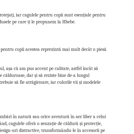
rotejați, iar cagulele pentru copii sunt esențiale pentru
rodusele pe care ți le propunem la Hbebe.
r pentru copii acestea reprezintă mai mult decât o piesă
l, așa că am pus accent pe calitate, astfel încât să
ie călduroase, dar și să reziste bine de-a lungul
rebuie să fie atrăgătoare, iar culorile vii și modelele
plimbări în natură sau orice aventură în aer liber a celui
d, cagulele oferă o senzație de căldură și protecție,
esign-uri distractive, transformându-le în accesorii pe