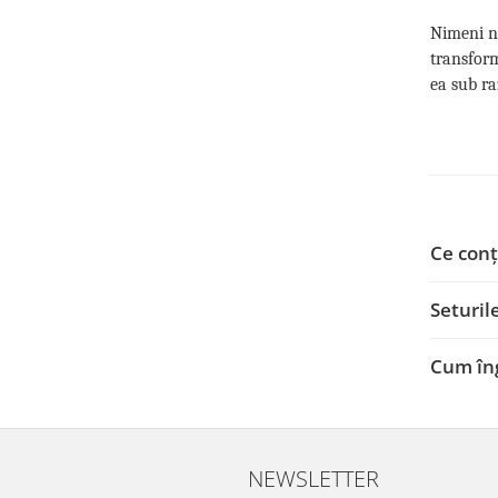
Nimeni nu
transform
ea sub ra
Ce conț
Seturil
Cum îng
NEWSLETTER