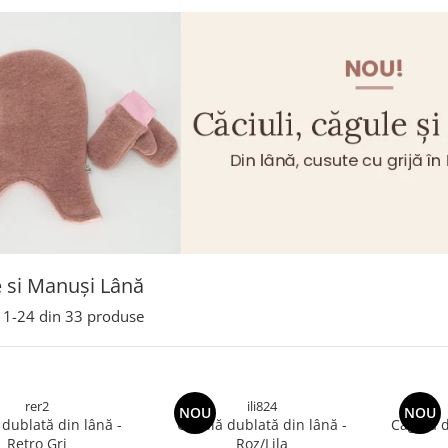
 si Manuși Lână
1-
24
din
33
produse
rer2
ili824
NOU
NOU
dublată din lână -
Cagulă dublată din lână -
Retro Gri
Roz/Lila