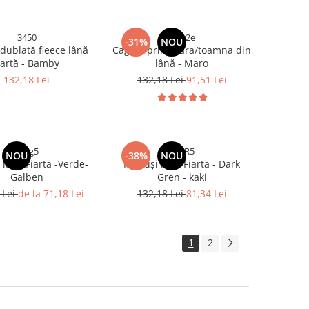
3450
2qw2e
-31%
NOU
dublată fleece lână
Cagulă primavara/toamna din
iartă - Bamby
lână - Maro
132,18 Lei
132,18 Lei
91,51 Lei
nhtg5
FRTR5
NOU
-38%
NOU
lână Fiartă -Verde-
Mănuși lână Fiartă - Dark
Galben
Gren - kaki
 Lei
de la 71,18 Lei
132,18 Lei
81,34 Lei
1
2