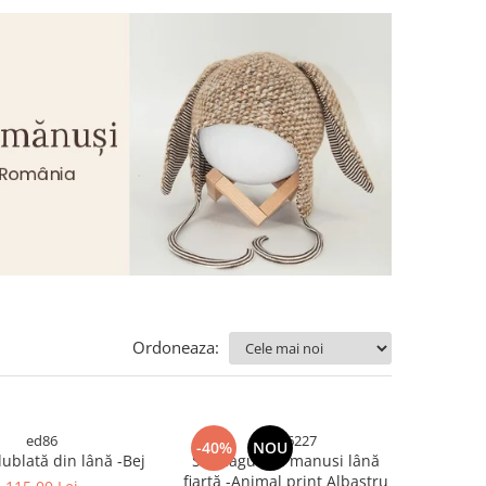
Ordoneaza:
ed86
yg526227
-40%
NOU
Cagulă dublată din lână -Bej
Set Cagulă si manusi lână
fiartă -Animal print Albastru