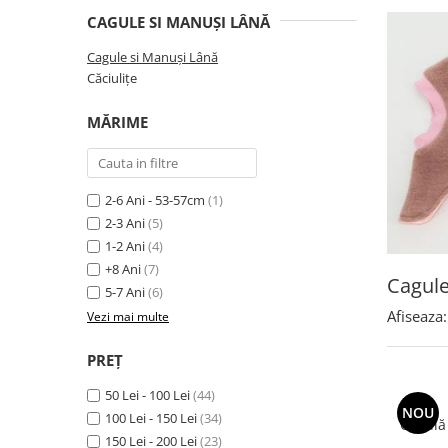
CAGULE SI MANUȘI LÂNĂ
Cagule si Manuși Lână
Căciulițe
MĂRIME
2-6 Ani - 53-57cm
(1)
2-3 Ani
(5)
1-2 Ani
(4)
+8 Ani
(7)
Cagule
5-7 Ani
(6)
Afiseaza:
Vezi mai multe
PREȚ
50 Lei - 100 Lei
(44)
NOU
100 Lei - 150 Lei
(34)
Cagulă 
150 Lei - 200 Lei
(23)