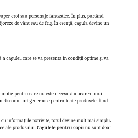
super-eroi sau personaje fantastice. În plus, purtând
ngrijoreze de vânt sau de frig. În esență, cagula devine un
 a cagulei, care se va prezenta în condiții optime și va
le, motiv pentru care nu este necesară alocarea unui
im discount-uri generoase pentru toate produsele, fiind
r cu informațiile potrivite, totul devine mult mai simplu.
nice ale produsului.
Cagulele pentru copii
nu sunt doar