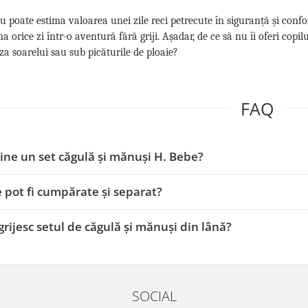
 poate estima valoarea unei zile reci petrecute în siguranță și confor
a orice zi într-o aventură fără griji. Așadar, de ce să nu îi oferi copil
za soarelui sau sub picăturile de ploaie?
FAQ
ine un set căgulă și mănuși H. Bebe?
e pot fi cumpărate și separat?
rijesc setul de căgulă și mănuși din lână?
SOCIAL