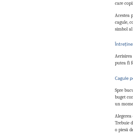
care copii
Acestea p
cagule, co
simbol al 
Întrețin
Aerisirea
putea fi 
Cagule pe
Spre bucu
buget con
un momen
Alegerea 
Trebuie d
o piesă d