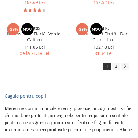
162,69 Lei
152,52 Lei
nhtg5
FRTR5
-38%
NOU
-38%
NOU
Mănuși lână Fiartă -Verde-
Mănuși lână Fiartă - Dark
Galben
Gren - kaki
111,85 Lei
132,18 Lei
de la 71,18 Lei
81,34 Lei
1
2
Cagule pentru copii
Mereu ne dorim ca în zilele reci și ploioase, micuții noștri să fie
cât mai bine protejați, iar cagulele pentru copii sunt esențiale
pentru a ne asigura că juniorii sunt feriți de frig, astfel că te
invităm să descoperi produsele pe care ți le propunem la Hbebe.