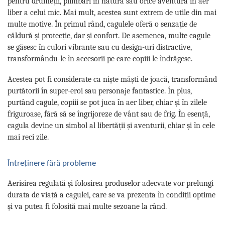
pentru drumeții, plimbări în natură sau orice aventură în aer
liber a celui mic. Mai mult, acestea sunt extrem de utile din mai
multe motive. În primul rând, cagulele oferă o senzație de
căldură și protecție, dar și confort. De asemenea, multe cagule
se găsesc în culori vibrante sau cu design-uri distractive,
transformându-le în accesorii pe care copiii le îndrăgesc.
Acestea pot fi considerate ca niște măști de joacă, transformând
purtătorii în super-eroi sau personaje fantastice. În plus,
purtând cagule, copiii se pot juca în aer liber, chiar și în zilele
friguroase, fără să se îngrijoreze de vânt sau de frig. În esență,
cagula devine un simbol al libertății și aventurii, chiar și în cele
mai reci zile.
Întreținere fără probleme
Aerisirea regulată și folosirea produselor adecvate vor prelungi
durata de viață a cagulei, care se va prezenta în condiții optime
și va putea fi folosită mai multe sezoane la rând.