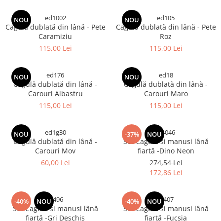
ed1002
ed105
NOU
NOU
Cagulă dublată din lână - Pete
Cagulă dublată din lână - Pete
Caramiziu
Roz
115,00 Lei
115,00 Lei
ed176
ed18
NOU
NOU
Cagulă dublată din lână -
Cagulă dublată din lână -
Carouri Albastru
Carouri Maro
115,00 Lei
115,00 Lei
ed1g30
tr4046
NOU
-37%
NOU
Cagulă dublată din lână -
Set Cagulă si manusi lână
Carouri Mov
fiartă -Dino Neon
60,00 Lei
274,54 Lei
172,86 Lei
tr496
tr407
-40%
NOU
-40%
NOU
Set Cagulă si manusi lână
Set Cagulă si manusi lână
fiartă -Gri Deschis
fiartă -Fucsia