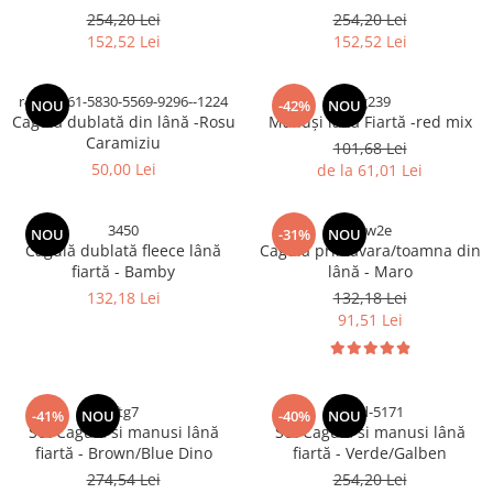
254,20 Lei
254,20 Lei
152,52 Lei
152,52 Lei
r456-7161-5830-5569-9296--1224
rtg239
NOU
-42%
NOU
Cagulă dublată din lână -Rosu
Mănuși lână Fiartă -red mix
Caramiziu
101,68 Lei
50,00 Lei
de la 61,01 Lei
3450
2qw2e
NOU
-31%
NOU
Cagulă dublată fleece lână
Cagulă primavara/toamna din
fiartă - Bamby
lână - Maro
132,18 Lei
132,18 Lei
91,51 Lei
rftg7
eedd-5171
-41%
NOU
-40%
NOU
Set Cagulă si manusi lână
Set Cagulă si manusi lână
fiartă - Brown/Blue Dino
fiartă - Verde/Galben
274,54 Lei
254,20 Lei