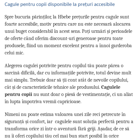
Cagule pentru copii disponibile la prețuri accesibile
Spre bucuria părinților, la Hbebe prețurile pentru cagule sunt
foarte accesibile, motiv pentru care nu este necesară alocarea
unui buget considerabil în acest sens. Poți urmări și perioadele
de oferte când oferim discount-uri generoase pentru toate
produsele, fiind un moment excelent pentru a înnoi garderoba
celui mic.
Alegerea cagulei potrivite pentru copilul tău poate părea o
sarcină dificilă, dar cu informațiile potrivite, totul devine mult
mai simplu. Trebuie doar să ții cont atât de nevoile copilului,
cât și de caracteristicile tehnice ale produsului.
Cagulele
pentru copii
nu sunt doar o piesă de vestimentație, ci un aliat
în lupta împotriva vremii capricioase.
Nimeni nu poate estima valoarea unei zile reci petrecute în
siguranță și confort, iar cagulele sunt soluția perfectă pentru a
transforma orice zi într-o aventură fără griji. Așadar, de ce să
nu îi oferi copilului tău cel mai bun start posibil în orice