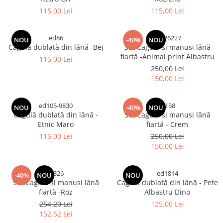
115,00 Lei
115,00 Lei
ed86
yg526227
NOU
-40%
NOU
Cagulă dublată din lână -Bej
Set Cagulă si manusi lână
fiartă -Animal print Albastru
115,00 Lei
250,00 Lei
150,00 Lei
ed105-9830
tr158
NOU
-40%
NOU
Cagulă dublată din lână -
Set Cagulă si manusi lână
Etnic Maro
fiartă - Crem
115,00 Lei
250,00 Lei
150,00 Lei
-9326
ed1814
-40%
NOU
NOU
Set Cagulă si manusi lână
Cagulă dublată din lână - Pete
fiartă -Roz
Albastru Dino
254,20 Lei
125,00 Lei
152,52 Lei