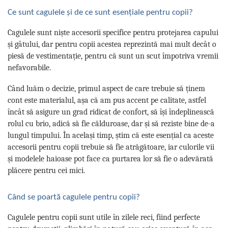
Ce sunt cagulele și de ce sunt esențiale pentru copii?
Cagulele sunt niște accesorii specifice pentru protejarea capului
și gâtului, dar pentru copii acestea reprezintă mai mult decât o
piesă de vestimentație, pentru că sunt un scut împotriva vremii
nefavorabile.
Când luăm o decizie, primul aspect de care trebuie să ținem
cont este materialul, așa că am pus accent pe calitate, astfel
încât să asigure un grad ridicat de confort, să își îndeplinească
rolul cu brio, adică să fie călduroase, dar și să reziste bine de-a
lungul timpului. În același timp, știm că este esențial ca aceste
accesorii pentru copii trebuie să fie atrăgătoare, iar culorile vii
și modelele haioase pot face ca purtarea lor să fie o adevărată
plăcere pentru cei mici.
Când se poartă cagulele pentru copii?
Cagulele pentru copii sunt utile în zilele reci, fiind perfecte